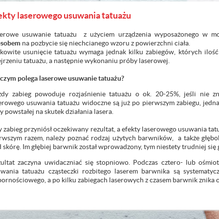
ekty laserowego usuwania tatuażu
serowe usuwanie tatuażu z użyciem urządzenia wyposażonego w mo
osobem
na pozbycie się niechcianego wzoru z powierzchni ciała.
kowite usunięcie tatuażu wymaga jednak kilku zabiegów, których iloś
jrzeniu tatuażu, a następnie wykonaniu próby laserowej.
czym polega laserowe usuwanie tatuażu?
dy zabieg powoduje rozjaśnienie tatuażu o ok. 20-25%, jeśli nie zn
erowego usuwania tatuażu widoczne są już po pierwszym zabiegu, jedn
y powstałej na skutek działania lasera.
 zabieg przyniósł oczekiwany rezultat, a efekty laserowego usuwania tatu
rwszym razem, należy poznać rodzaj użytych barwników, a także głębo
 skórę. Im głębiej barwnik został wprowadzony, tym niestety trudniej się
ultat zaczyna uwidaczniać się stopniowo. Podczas cztero- lub ośmi
wania tatuażu cząsteczki rozbitego laserem barwnika są systematyc
ornościowego, a po kilku zabiegach laserowych z czasem barwnik znika c