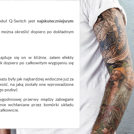
duł Q-Switch jest
najskuteczniejszym
ć można określić dopiero po dokładnym
ajduje się on w bliźnie, zatem efekty
ak dopiero po całkowitym wygojeniu się
ażu były jak najbardziej widoczne już za
kość, na jaką zostały one wprowadzone
 go pozbyć.
otygodniowej przerwy między zabiegami
znie wchłaniane przez komórki układu
ałkowicie.