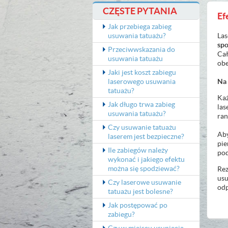
CZĘSTE PYTANIA
Ef
Jak przebiega zabieg
usuwania tatuażu?
La
sp
Przeciwwskazania do
Cał
usuwania tatuażu
obe
Jaki jest koszt zabiegu
laserowego usuwania
Na 
tatuażu?
Każ
Jak długo trwa zabieg
las
usuwania tatuażu?
ran
Czy usuwanie tatuażu
Aby
laserem jest bezpieczne?
pie
Ile zabiegów należy
pod
wykonać i jakiego efektu
można się spodziewać?
Rez
usu
Czy laserowe usuwanie
odp
tatuażu jest bolesne?
Jak postępować po
zabiegu?