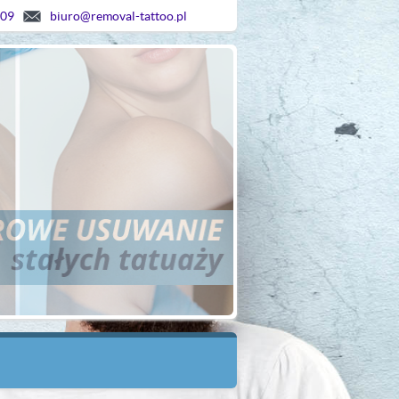
609
biuro@removal-tattoo.pl